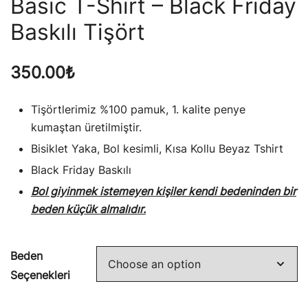
Basic T-Shirt – Black Friday
Baskılı Tişört
350.00
₺
Tişörtlerimiz %100 pamuk, 1. kalite penye
kumaştan üretilmiştir.
Bisiklet Yaka, Bol kesimli, Kısa Kollu Beyaz Tshirt
Black Friday Baskılı
Bol giyinmek istemeyen kişiler kendi bedeninden bir
beden küçük almalıdır.
Beden
Seçenekleri