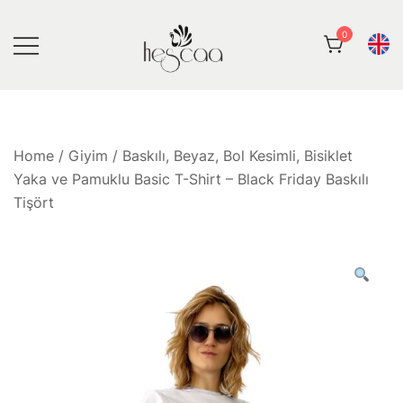
Skip
to
0
content
Hescaa Butik
Home
/
Giyim
/ Baskılı, Beyaz, Bol Kesimli, Bisiklet
Yaka ve Pamuklu Basic T-Shirt – Black Friday Baskılı
Tişört