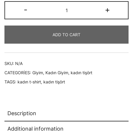
Baskılı,
-
+
Beyaz,
Bol
Kesimli,
ADD TO CART
Bisiklet
Yaka
ve
Pamuklu
SKU:
N/A
Basic
CATEGORIES:
Giyim
,
Kadın Giyim
,
kadın tişört
T-
TAGS:
kadın t-shirt
,
kadın tişört
Shirt
-
Black
Friday
Description
Baskılı
Tişört
Additional information
quantity