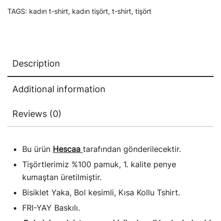
TAGS:
kadın t-shirt
,
kadın tişört
,
t-shirt
,
tişört
shirt
–
FRİ
YAY
Description
baskılı
tişört
Additional information
quantity
Reviews (0)
Bu ürün
Hescaa
tarafından gönderilecektir.
Tişörtlerimiz %100 pamuk, 1. kalite penye
kumaştan üretilmiştir.
Bisiklet Yaka, Bol kesimli, Kısa Kollu Tshirt.
FRI-YAY Baskılı.