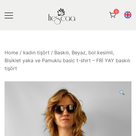
Skip
to
0
content
Hescaa Butik
Home
/
kadın tişört
/ Baskılı, Beyaz, bol kesimli,
Bisiklet yaka ve Pamuklu basic t-shirt – FRİ YAY baskılı
tişört