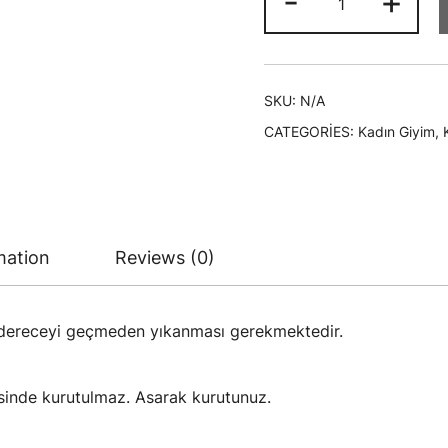
-
+
Kapşonlu
Siyah
Sweatshirt
quantity
SKU:
N/A
CATEGORIES:
Kadın Giyim
,
mation
Reviews (0)
 dereceyi geçmeden yıkanması gerekmektedir.
inde kurutulmaz. Asarak kurutunuz.