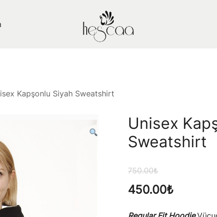
m
Hescaa Butik
isex Kapşonlu Siyah Sweatshirt
Unisex Kapş
Sweatshirt
750.00
₺
450.00
₺
Regular Fit Hoodie
Vücud