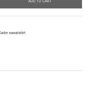
ADD TO CART
Kadın sweatshirt