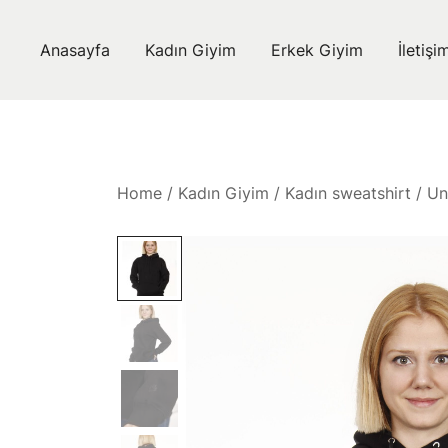
Skip
to
Anasayfa
Kadın Giyim
Erkek Giyim
İletişi
content
Home
/
Kadın Giyim
/
Kadın sweatshirt
/ Un