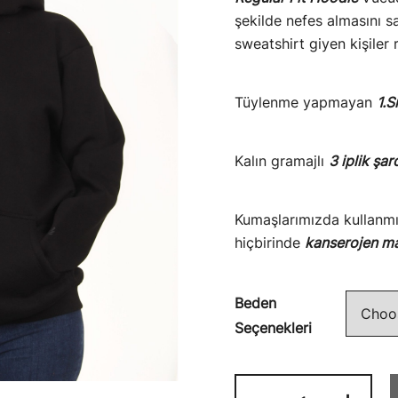
şekilde nefes almasını 
sweatshirt giyen kişiler
Tüylenme yapmayan
1.S
Kalın gramajlı
3 iplik şar
Kumaşlarımızda kullanm
hiçbirinde
kanserojen m
Beden
Seçenekleri
Unisex