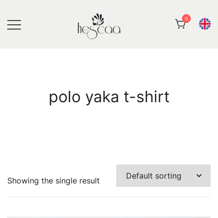
Skip
to
0
content
Hescaa Butik
polo yaka t-shirt
Showing the single result