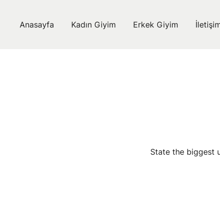
Skip
to
Anasayfa
Kadın Giyim
Erkek Giyim
İletişi
content
State the biggest 