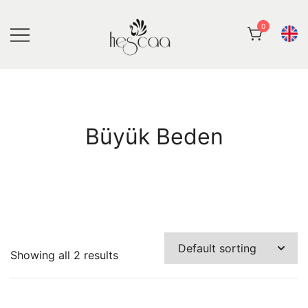
Skip
to
0
content
Hescaa Butik
Büyük Beden
Showing all 2 results